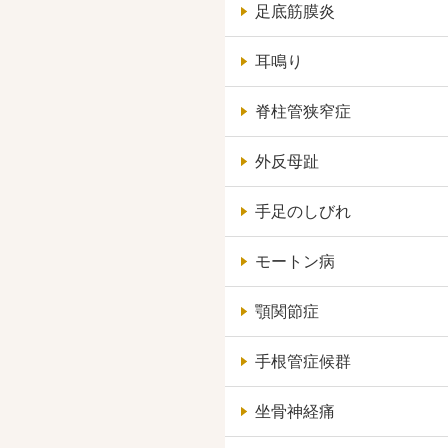
足底筋膜炎
耳鳴り
脊柱管狭窄症
外反母趾
手足のしびれ
モートン病
顎関節症
手根管症候群
坐骨神経痛