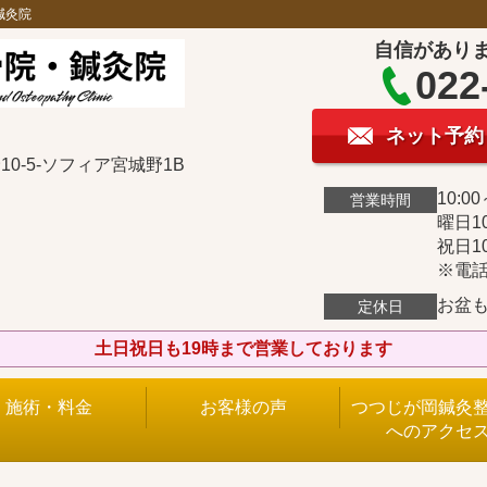
鍼灸院
自信があり
022
ネット予約
0-5-ソフィア宮城野1B
10:00
営業時間
曜日10
祝日10
※電話
お盆
定休日
土日祝日も19時まで営業しております
施術・料金
お客様の声
つつじが岡鍼灸
へのアクセ