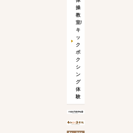
体
操
教
室/
キ
ッ
ク
ボ
ク
シ
ン
グ
体
験