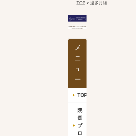
TOP
> 過多月経
メ
ニ
ュ
ー
TOP
院
長
ブ
ロ