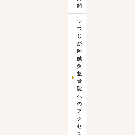
問
つ
つ
じ
が
岡
鍼
灸
整
骨
院
へ
の
ア
ク
セ
ス