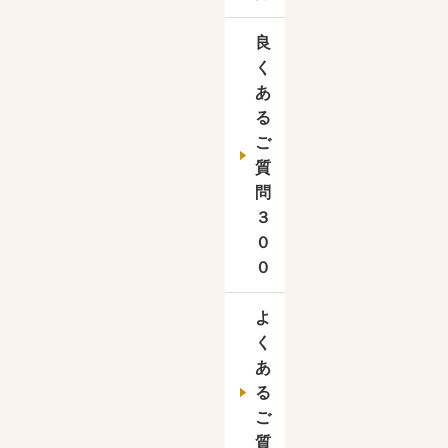
良
く
あ
る
ご
質
問
３
０
０
よ
く
あ
る
ご
質