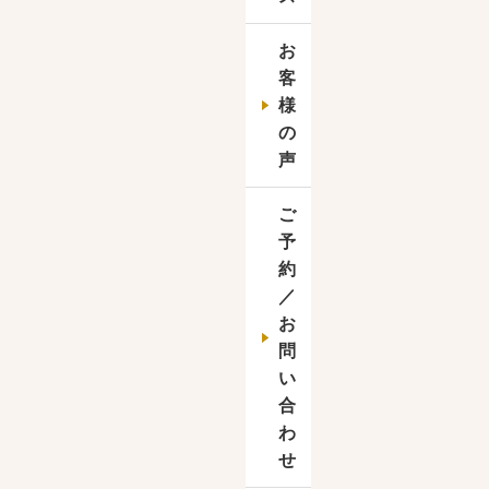
お
客
様
の
声
ご
予
約
／
お
問
い
合
わ
せ