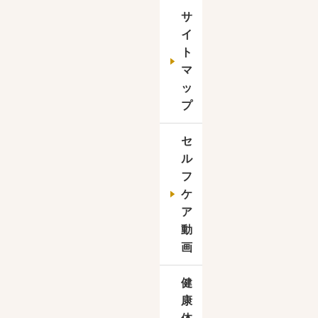
サ
イ
ト
マ
ッ
プ
セ
ル
康体操教室、キックボクシング体験
フ
ケ
ア
動
画
健
康