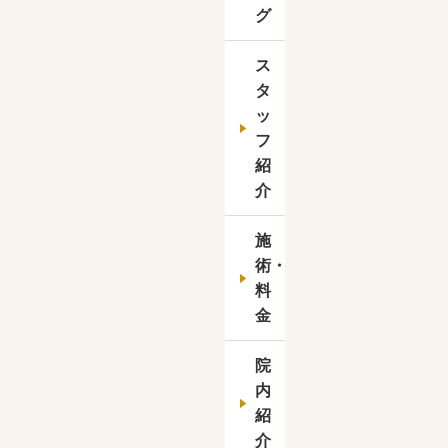
グ
ス
タ
ッ
フ
紹
介
施
術・
料
金
院
内
紹
介