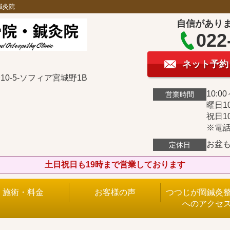
鍼灸院
自信があり
022
ネット予約
0-5-ソフィア宮城野1B
10:00
営業時間
曜日10
祝日10
※電話
お盆
定休日
土日祝日も19時まで営業しております
施術・料金
お客様の声
つつじが岡鍼灸
へのアクセ