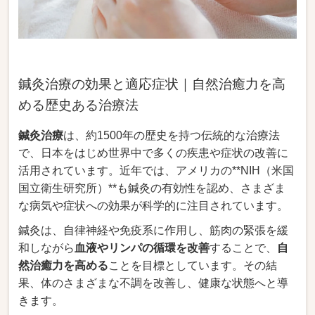
鍼灸治療の効果と適応症状｜自然治癒力を高
める歴史ある治療法
鍼灸治療
は、約1500年の歴史を持つ伝統的な治療法
で、日本をはじめ世界中で多くの疾患や症状の改善に
活用されています。近年では、アメリカの**NIH（米国
国立衛生研究所）**も鍼灸の有効性を認め、さまざま
な病気や症状への効果が科学的に注目されています。
鍼灸は、自律神経や免疫系に作用し、筋肉の緊張を緩
和しながら
血液やリンパの循環を改善
することで、
自
然治癒力を高める
ことを目標としています。その結
果、体のさまざまな不調を改善し、健康な状態へと導
きます。