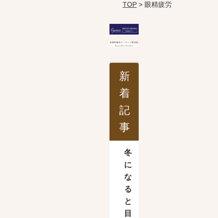
TOP
> 眼精疲労
新
着
記
事
冬
に
な
る
と
目