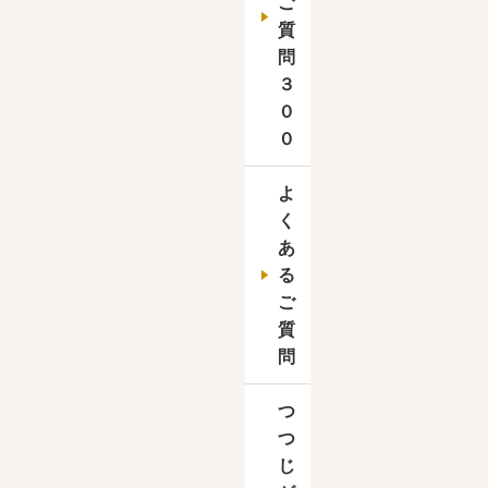
ご
質
問
３
０
０
よ
く
康体操教室、キックボクシング体験
あ
る
ご
質
問
つ
つ
じ