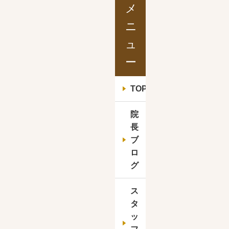
メ
ニ
ュ
ー
TOP
院
長
ブ
ロ
グ
ス
タ
ッ