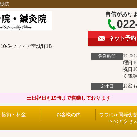
鍼灸院
自信があり
022
ネット予約
0-5-ソフィア宮城野1B
10:00
営業時間
曜日10
祝日10
※電話
お盆
定休日
土日祝日も19時まで営業しております
施術・料金
お客様の声
つつじが岡鍼灸
へのアクセ