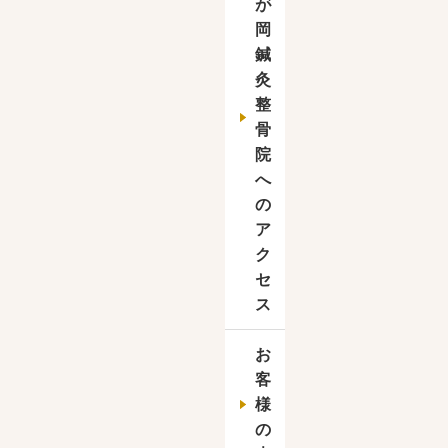
が
岡
鍼
灸
整
骨
院
へ
の
ア
ク
セ
ス
お
客
様
の