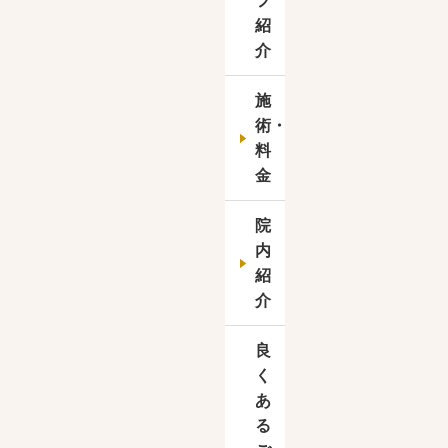
フ
紹
介
施
術・
料
金
院
内
紹
介
良
く
あ
る