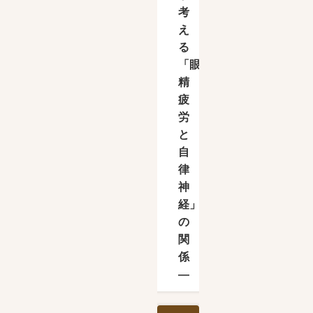
考
え
る
「眼
精
疲
労
と
自
律
神
経」
の
関
係
―