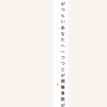
が
つ
ら
い
あ
な
た
へ
―
つ
つ
じ
が
岡
整
骨
院
が