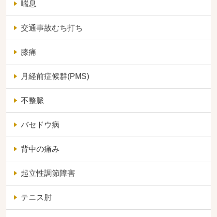
喘息
交通事故むち打ち
膝痛
月経前症候群(PMS)
不整脈
バセドウ病
背中の痛み
起立性調節障害
テニス肘