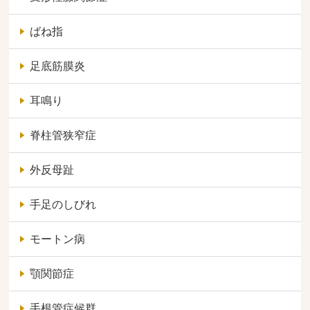
ばね指
足底筋膜炎
耳鳴り
脊柱管狭窄症
外反母趾
手足のしびれ
モートン病
顎関節症
手根管症候群