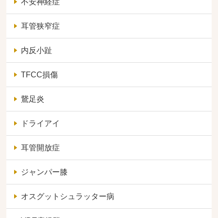
不安神経症
耳管狭窄症
内反小趾
TFCC損傷
鵞足炎
ドライアイ
耳管開放症
ジャンパー膝
オスグットシュラッター病