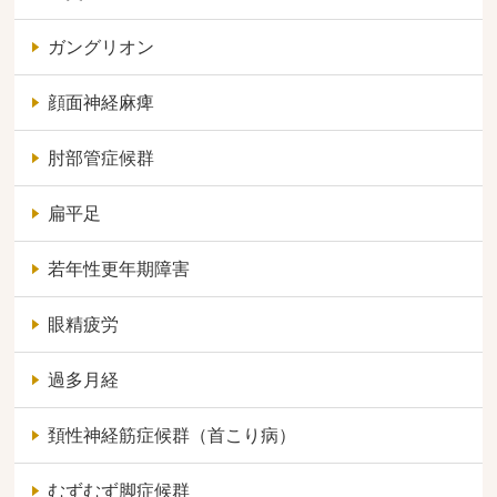
ガングリオン
顔面神経麻痺
肘部管症候群
扁平足
若年性更年期障害
眼精疲労
過多月経
頚性神経筋症候群（首こり病）
むずむず脚症候群