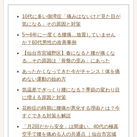
10代に多い側湾症「痛みはないけど見た目が
気になる」その原因と対策
5〜6年に一度くる腰痛…放置していません
か？60代男性の改善事例
【仙台市宮城野区】春になると腰が痛くな
る…その原因は「骨盤の歪み」にあった
あったかくなってきた今がチャンス！体を痛
めない運動の始め方
気温差でぎっくり腰になる？季節の変わり目
に増える原因と対策
花粉症の時期に腰痛が悪化する理由とは？今
すぐできる対策も解説
「月2回だから安全」は間違い。40代の極真
空手で腰を痛める人の共通点 ｜仙台市宮城