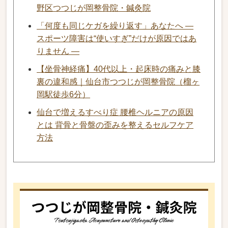
野区つつじが岡整骨院・鍼灸院
「何度も同じケガを繰り返す」あなたへ ―
スポーツ障害は“使いすぎ”だけが原因ではあ
りません ―
【坐骨神経痛】40代以上・起床時の痛みと膝
裏の違和感｜仙台市つつじが岡整骨院（榴ヶ
岡駅徒歩6分）
仙台で増えるすべり症 腰椎ヘルニアの原因
とは 背骨と骨盤の歪みを整えるセルフケア
方法