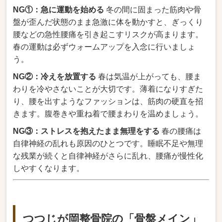
NG①：急に運動を始める
冬の間に固まった筋肉や骨
盤が歪んだ状態のまま急激に体を動かすと、ぎっくり
腰などの急性腰痛を引き起こすリスクが高まります。
春の運動は必ずウォームアップを入念に行いましょ
う。
NG②：冷えを放置する
春は気温が上がっても、腰ま
わりを冷やさないことが大切です。薄着になりすぎた
り、腰を出すようなファッションは、筋肉の硬直を招
きます。腹巻きや重ね着で腰まわりを温めましょう。
NG③：ストレスを抱えたまま無理をする
春の腰痛は
自律神経の乱れも原因のひとつです。睡眠不足や無理
な残業が続くと自律神経がさらに乱れ、腰痛が慢性化
しやすくなります。
つつじが岡整骨院の「骨盤メイン」