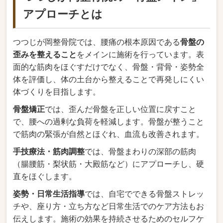
アプローチとは
つつじが岡整骨院では、腰痛の根本原因である
骨盤の
歪みを整えること
をメインに施術を行っています。表
面的な筋肉をほぐすだけでなく、骨盤・背骨・姿勢全
体を評価し、体の土台から整えることで再発しにくい
体づくりを目指します。
骨盤矯正
では、歪んだ骨盤を正しい位置に戻すこと
で、腰への過剰な負荷を軽減します。骨盤が整うこと
で筋肉の緊張が自然とほぐれ、血流も改善されます。
手技療法・筋肉調整
では、骨盤まわりの深部の筋肉
（腸腰筋・梨状筋・大殿筋など）にアプローチし、硬
直をほぐします。
姿勢・日常生活指導
では、自宅でできる骨盤ストレッ
チや、座り方・立ち方など日常生活でのケア方法もお
伝えします。施術の効果を持続させるためのセルフケ