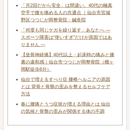
「月2回だから安全」は間違い。40代の極真
空手で腰を痛める人の共通点 ｜仙台市宮城
野区つつじが岡整骨院・鍼灸院
「何度も同じケガを繰り返す」あなたへ ―
スポーツ障害は“使いすぎ”だけが原因ではあ
りません ―
【坐骨神経痛】40代以上・起床時の痛みと膝
裏の違和感｜仙台市つつじが岡整骨院（榴ヶ
岡駅徒歩6分）
仙台で増えるすべり症 腰椎ヘルニアの原因
とは 背骨と骨盤の歪みを整えるセルフケア
方法
春に腰痛とうつ症状が増える理由とは 仙台
の気候と骨盤の歪みが関係する体の不調