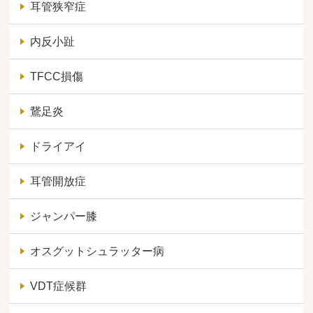
耳管狭窄症
内反小趾
TFCC損傷
鵞足炎
ドライアイ
耳管開放症
ジャンパー膝
オスグットシュラッター病
VDT症候群