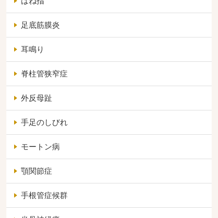
ばね指
足底筋膜炎
耳鳴り
脊柱管狭窄症
外反母趾
手足のしびれ
モートン病
顎関節症
手根管症候群