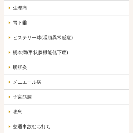
生理痛
胃下垂
ヒステリー球(咽頭異常感症)
橋本病(甲状腺機能低下症)
膀胱炎
メニエール病
子宮筋腫
喘息
交通事故むち打ち