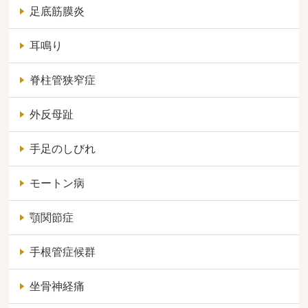
足底筋膜炎
耳鳴り
脊柱管狭窄症
外反母趾
手足のしびれ
モートン病
顎関節症
手根管症候群
坐骨神経痛