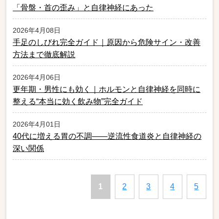
「骨盤・首の歪み」と自律神経にあった
2026年4月08日
手足のしびれ完全ガイド｜原因から危険サイン・改善
方法まで徹底解説
2026年4月06日
更年期・男性にも効く｜ホルモンと自律神経を同時に
整える“本当に効く飲み物”完全ガイド
2026年4月01日
40代に増える胃の不調——逆流性食道炎と自律神経の
深い関係
1
2
3
4
5