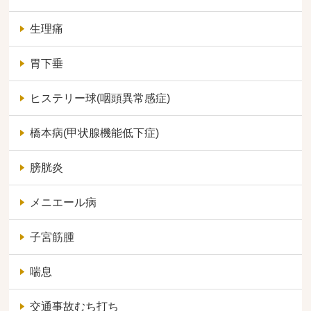
生理痛
胃下垂
ヒステリー球(咽頭異常感症)
橋本病(甲状腺機能低下症)
膀胱炎
メニエール病
子宮筋腫
喘息
交通事故むち打ち