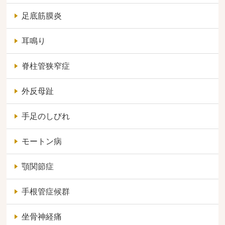
足底筋膜炎
耳鳴り
脊柱管狭窄症
外反母趾
手足のしびれ
モートン病
顎関節症
手根管症候群
坐骨神経痛