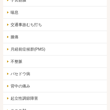
子宮筋腫
喘息
交通事故むち打ち
膝痛
月経前症候群(PMS)
不整脈
バセドウ病
背中の痛み
起立性調節障害