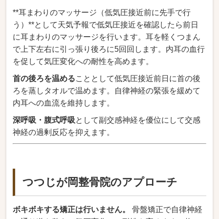
**耳まわりのマッサージ（低気圧接近前に先手で行
う）**として天気予報で低気圧接近を確認したら前日
に耳まわりのマッサージを行います。耳を軽くつまん
で上下左右に引っ張り後ろに5回回します。内耳の血行
を促して気圧変化への耐性を高めます。
首の後ろを温める
こととして低気圧接近前日に首の後
ろを蒸しタオルで温めます。自律神経の緊張を緩めて
内耳への血流を維持します。
深呼吸・腹式呼吸
として副交感神経を優位にして交感
神経の過剰反応を抑えます。
つつじが岡整骨院のアプローチ
ボキボキする矯正は行いません。
骨盤矯正で自律神経