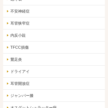
不安神経症
耳管狭窄症
内反小趾
TFCC損傷
鵞足炎
ドライアイ
耳管開放症
ジャンパー膝
オスグットシュラッター病