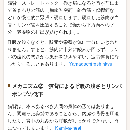
猫背・ストレートネック・巻き肩になると首が前に出
て首まわりの筋肉（胸鎖乳突筋・斜角筋・僧帽筋な
ど）が慢性的に緊張・硬直します。硬直した筋肉が血
管・リンパ管を圧迫することで顔から下方向への水
分・老廃物の排出が妨げられます。
呼吸が浅くなると、酸素や栄養が体に十分にいきわた
りません。すると、筋肉に十分に酸素が回らず、リン
パの流れの悪さから風邪をひきやすい、疲労体質にな
ったりすることもあります。
Yamadachiroshinkyu
メカニズム②：猫背による呼吸の浅さとリンパ
ポンプの低下
猫背は、本来あるべき人間の身体の形ではありませ
ん。間違った姿勢であることから、内臓や背骨を圧迫
したり、背中の丸みから呼吸がしっかりできないよう
になってしまいます。
Kamiya-heal