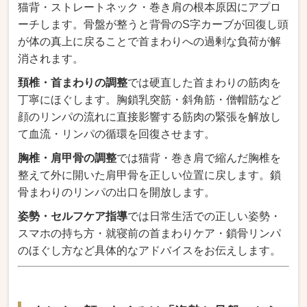
猫背・ストレートネック・巻き肩の根本原因にアプロ
ーチします。骨盤が整うと背骨のS字カーブが回復し頭
が体の真上に戻ることで首まわりへの過剰な負荷が解
消されます。
頚椎・首まわりの調整
では硬直した首まわりの筋肉を
丁寧にほぐします。胸鎖乳突筋・斜角筋・僧帽筋など
顔のリンパの流れに直接影響する筋肉の緊張を解放し
て血流・リンパの循環を回復させます。
胸椎・肩甲骨の調整
では猫背・巻き肩で縮んだ胸椎を
整えて外に開いた肩甲骨を正しい位置に戻します。鎖
骨まわりのリンパの出口を開放します。
姿勢・セルフケア指導
では日常生活での正しい姿勢・
スマホの持ち方・就寝前の首まわりケア・鎖骨リンパ
のほぐし方など具体的なアドバイスをお伝えします。