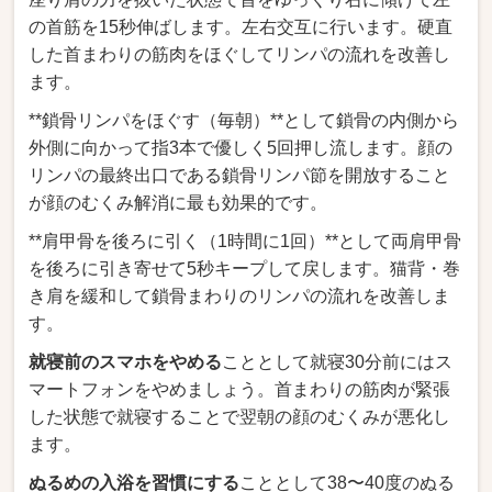
の首筋を15秒伸ばします。左右交互に行います。硬直
した首まわりの筋肉をほぐしてリンパの流れを改善し
ます。
**鎖骨リンパをほぐす（毎朝）**として鎖骨の内側から
外側に向かって指3本で優しく5回押し流します。顔の
リンパの最終出口である鎖骨リンパ節を開放すること
が顔のむくみ解消に最も効果的です。
**肩甲骨を後ろに引く（1時間に1回）**として両肩甲骨
を後ろに引き寄せて5秒キープして戻します。猫背・巻
き肩を緩和して鎖骨まわりのリンパの流れを改善しま
す。
就寝前のスマホをやめる
こととして就寝30分前にはス
マートフォンをやめましょう。首まわりの筋肉が緊張
した状態で就寝することで翌朝の顔のむくみが悪化し
ます。
ぬるめの入浴を習慣にする
こととして38〜40度のぬる