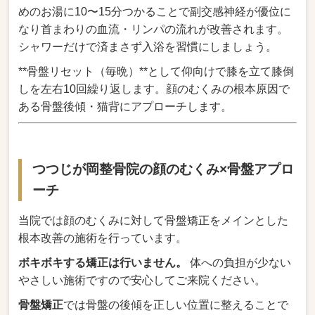
めのお湯に10〜15分つかることで副交感神経が優位に
なり首まわりの血流・リンパの流れが改善されます。
シャワーだけで済まさず入浴を習慣にしましょう。
**骨盤リセット（毎晩）**として仰向けで膝を立て膝倒
しを左右10回繰り返します。顔のむくみの根本原因で
ある骨盤後傾・猫背にアプローチします。
つつじが岡整骨院の顔のむくみ×骨盤アプロ
ーチ
当院では顔のむくみに対して骨盤矯正をメインとした
根本改善の施術を行っています。
ボキボキする矯正は行いません。
体への負担が少ない
やさしい施術ですので安心してご来院ください。
骨盤矯正
では骨盤の後傾を正しい位置に整えることで