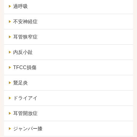
過呼吸
不安神経症
耳管狭窄症
内反小趾
TFCC損傷
鵞足炎
ドライアイ
耳管開放症
ジャンパー膝