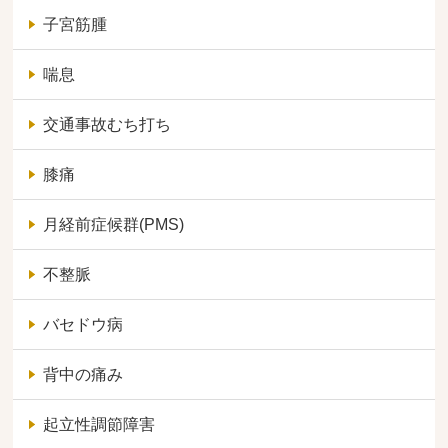
子宮筋腫
喘息
交通事故むち打ち
膝痛
月経前症候群(PMS)
不整脈
バセドウ病
背中の痛み
起立性調節障害