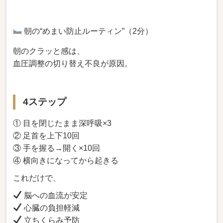
朝の“めまい防止ルーティン”（2分）
朝のクラッと感は、
血圧調整の切り替え不良が原因。
4ステップ
① 目を閉じたまま深呼吸×3
② 足首を上下10回
③ 手を握る→開く×10回
④ 横向きになってから起きる
これだけで、
脳への血流が安定
心臓の負担軽減
立ちくらみ予防