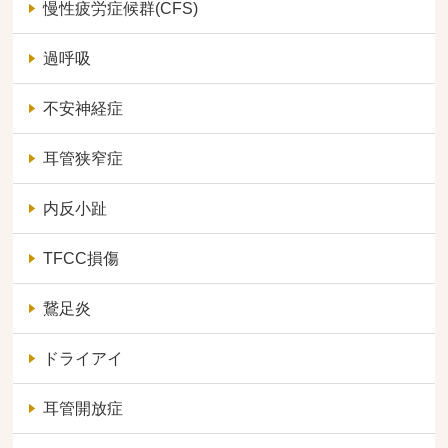
慢性疲労症候群(CFS)
過呼吸
不安神経症
耳管狭窄症
内反小趾
TFCC損傷
鵞足炎
ドライアイ
耳管開放症