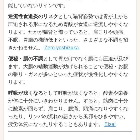
能していないサインです。
逆流性食道炎のリスク
として猫背姿勢では胃が上から
圧迫される形になるため胃酸が食道に逆流しやすくな
ります。たかが猫背と侮っていると、肩こりや頭痛、
不眠、胃腸の機能低下といった、さまざまな不調を招
きかねません。
Zero-yoshizuka
便秘・腸の不調
として胃だけでなく腸にも圧迫が及び
ます。大腸の蠕動運動が妨げられることで便秘・お腹
の張り・ガスが多いといった症状が慢性化しやすくな
ります。
呼吸が浅くなる
として呼吸が浅くなると、酸素や栄養
が体に十分にいきわたりません。すると、筋肉に十分
に酸素が回らず、肩こり、腰痛、頭痛になりやすくな
ったり、リンパの流れの悪さから風邪をひきやすい、
疲労体質になったりすることもあります。
Eisai