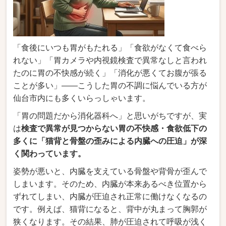
「食後にいつも胃がもたれる」「食欲がなくて食べら
れない」「胃カメラや内視鏡検査で異常なしと言われ
たのに胃の不快感が続く」「消化が悪くてお腹が張る
ことが多い」――こうした胃の不調に悩んでいる方が
仙台市内にも多くいらっしゃいます。
「胃の問題だから消化器科へ」と思いがちですが、実
は
検査で異常が見つからない胃の不快感・食欲低下の
多くに「猫背と骨盤の歪みによる内臓への圧迫」が深
く関わっています。
姿勢が悪いと、内臓を支えている骨盤や背骨が歪んで
しまいます。そのため、内臓が本来あるべき位置から
ずれてしまい、内臓が圧迫され正常に働けなくなるの
です。例えば、猫背になると、背中が丸まって胸郭が
狭くなります。その結果、肺が圧迫されて呼吸が浅く