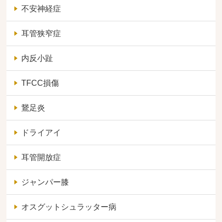
不安神経症
耳管狭窄症
内反小趾
TFCC損傷
鵞足炎
ドライアイ
耳管開放症
ジャンパー膝
オスグットシュラッター病