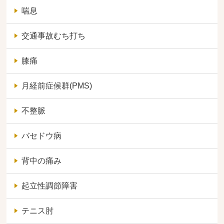
喘息
交通事故むち打ち
膝痛
月経前症候群(PMS)
不整脈
バセドウ病
背中の痛み
起立性調節障害
テニス肘