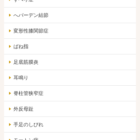
へバーデン結節
変形性膝関節症
ばね指
足底筋膜炎
耳鳴り
脊柱管狭窄症
外反母趾
手足のしびれ