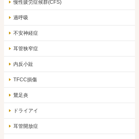
慢性疲労症候群(CFS)
過呼吸
不安神経症
耳管狭窄症
内反小趾
TFCC損傷
鵞足炎
ドライアイ
耳管開放症