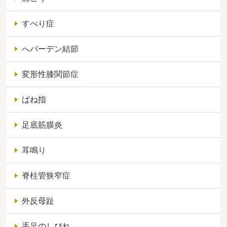
すべり症
へバーデン結節
変形性膝関節症
ばね指
足底筋膜炎
耳鳴り
脊柱管狭窄症
外反母趾
手足のしびれ