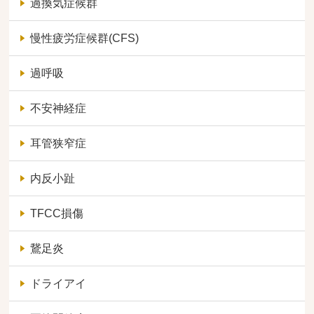
過換気症候群
慢性疲労症候群(CFS)
過呼吸
不安神経症
耳管狭窄症
内反小趾
TFCC損傷
鵞足炎
ドライアイ