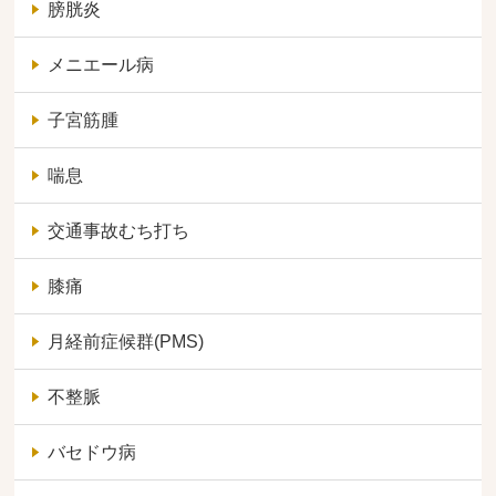
膀胱炎
メニエール病
子宮筋腫
喘息
交通事故むち打ち
膝痛
月経前症候群(PMS)
不整脈
バセドウ病