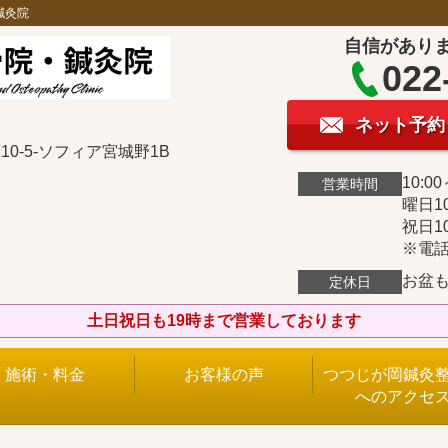
鍼灸院
自信があり
022
ネット予約
0-5-ソフィア宮城野1B
10:00
営業時間
曜日10
祝日10
※電話
お盆
定休日
土日祝日も19時まで営業しております
施術・料金
お客様の声
つつじが岡鍼灸
へのアクセ