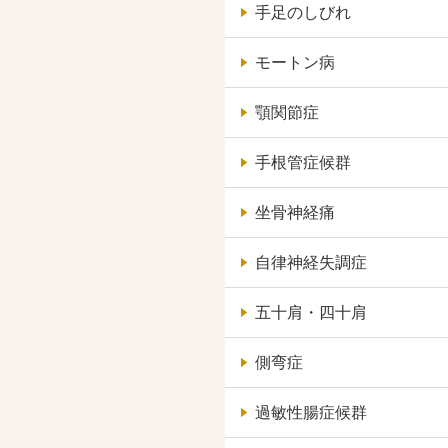
手足のしびれ
モートン病
顎関節症
手根管症候群
坐骨神経痛
自律神経失調症
五十肩・四十肩
側弯症
過敏性腸症候群