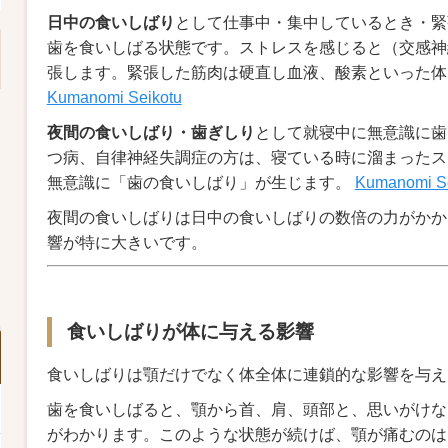
日中の食いしばり
として仕事中・集中しているとき・緊
歯を食いしばる状態です。ストレスを感じると（交感神
張します。緊張した筋肉は硬直し血液、酸素といった体
Kumanomi Seikotu
夜間の食いしばり・歯ぎしり
として就寝中に無意識に歯
つ病、自律神経失調症の方は、寝ている時に溜まったス
無意識に「歯の食いしばり」が生じます。
Kumanomi Se
夜間の食いしばりは日中の食いしばりの数倍の力がかか
響が特に大きいです。
食いしばりが体に与える影響
食いしばりは顎だけでなく体全体に連鎖的な影響を与え
歯を食いしばると、顎から首、肩、頭部と、思いがけな
がわかります。このような状態が続けば、顎が痛むのは