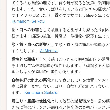
てくるのも自然の理です。首や肩が凝ると次第に顎関節
れます。また、食いしばりをしていると口の中の症状が
ライマウスになったり、舌がザラザラして痛みを生じる
Kumanomi Seikotu
歯・口への影響
として放置すると歯がすり減ったり割れ
続きます。歯茎の後退・骨隆起・修復物の脱落も生じ
顎・首・肩への影響
として顎・首・肩の痛みや頭痛など
すくなります。
Ai Medical
慢性的な頭痛
として咬筋（こうきん：噛む筋肉）の過緊
を圧迫して緊張型頭痛が慢性化します。「朝起きると頭
食いしばりが原因の可能性があります。
自律神経の乱れの悪化
として食いしばりを放置しておく
症は悪化します。食いしばり→自律神経の乱れ→食いし
ます。
Kumanomi Seikotu
肩こり・腰痛の慢性化
として咬筋の過緊張が首・肩の筋
さらに顎のバランスが崩れると体全体の姿勢バランスが