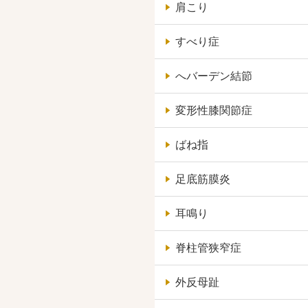
肩こり
すべり症
へバーデン結節
変形性膝関節症
ばね指
足底筋膜炎
耳鳴り
脊柱管狭窄症
外反母趾