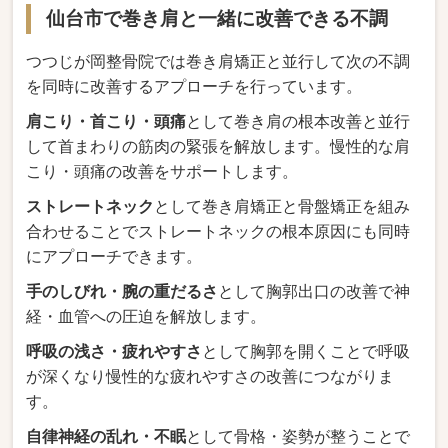
仙台市で巻き肩と一緒に改善できる不調
つつじが岡整骨院では巻き肩矯正と並行して次の不調
を同時に改善するアプローチを行っています。
肩こり・首こり・頭痛
として巻き肩の根本改善と並行
して首まわりの筋肉の緊張を解放します。慢性的な肩
こり・頭痛の改善をサポートします。
ストレートネック
として巻き肩矯正と骨盤矯正を組み
合わせることでストレートネックの根本原因にも同時
にアプローチできます。
手のしびれ・腕の重だるさ
として胸郭出口の改善で神
経・血管への圧迫を解放します。
呼吸の浅さ・疲れやすさ
として胸郭を開くことで呼吸
が深くなり慢性的な疲れやすさの改善につながりま
す。
自律神経の乱れ・不眠
として骨格・姿勢が整うことで