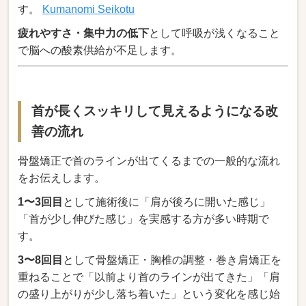
す。
Kumanomi Seikotu
疲れやすさ・集中力の低下
として呼吸が浅くなること
で脳への酸素供給が不足します。
首が長くスッキリして見えるようになる改
善の流れ
骨盤矯正で首のラインが出てくるまでの一般的な流れ
をお伝えします。
1〜3回目
として施術後に「肩が後ろに開いた感じ」
「首が少し伸びた感じ」を実感する方が多い時期で
す。
3〜8回目
として骨盤矯正・胸椎の調整・巻き肩矯正を
重ねることで「以前より首のラインが出てきた」「肩
の盛り上がりが少し落ち着いた」という変化を感じ始