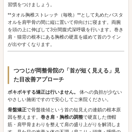
習慣をつけましょう。
**タオル胸椎ストレッチ（毎晩）**として丸めたバスタ
オルを肩甲骨の間に縦に置いて仰向けに寝ます。両腕
を頭の上に伸ばして3分間腹式深呼吸を行います。巻き
肩・猫背の根本にある胸椎の硬直を緩めて首のライン
が出やすくなります。
つつじが岡整骨院の「首が短く見える」見
た目改善アプローチ
ボキボキする矯正は行いません。
体への負担が少ない
やさしい施術ですので安心してご来院ください。
骨盤矯正
で骨盤後傾という首の短見えの連鎖の根本原
因を整えます。
巻き肩・胸椎の調整
で硬直した僧帽
筋・肩甲骨まわりを整えて肩の盛り上がりを解消しま
す。見た目の改善と体の不調（肩こり・頭痛・呼吸の