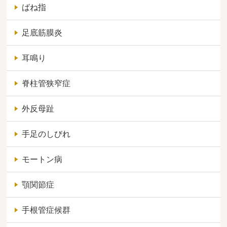
ばね指
足底筋膜炎
耳鳴り
脊柱管狭窄症
外反母趾
手足のしびれ
モートン病
顎関節症
手根管症候群