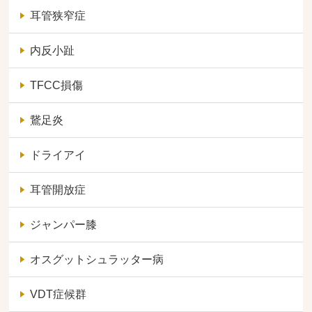
耳管狭窄症
内反小趾
TFCC損傷
鵞足炎
ドライアイ
耳管開放症
ジャンパー膝
オスグットシュラッター病
VDT症候群