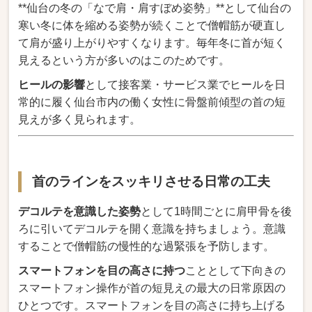
**仙台の冬の「なで肩・肩すぼめ姿勢」**として仙台の
寒い冬に体を縮める姿勢が続くことで僧帽筋が硬直し
て肩が盛り上がりやすくなります。毎年冬に首が短く
見えるという方が多いのはこのためです。
ヒールの影響
として接客業・サービス業でヒールを日
常的に履く仙台市内の働く女性に骨盤前傾型の首の短
見えが多く見られます。
首のラインをスッキリさせる日常の工夫
デコルテを意識した姿勢
として1時間ごとに肩甲骨を後
ろに引いてデコルテを開く意識を持ちましょう。意識
することで僧帽筋の慢性的な過緊張を予防します。
スマートフォンを目の高さに持つ
こととして下向きの
スマートフォン操作が首の短見えの最大の日常原因の
ひとつです。スマートフォンを目の高さに持ち上げる