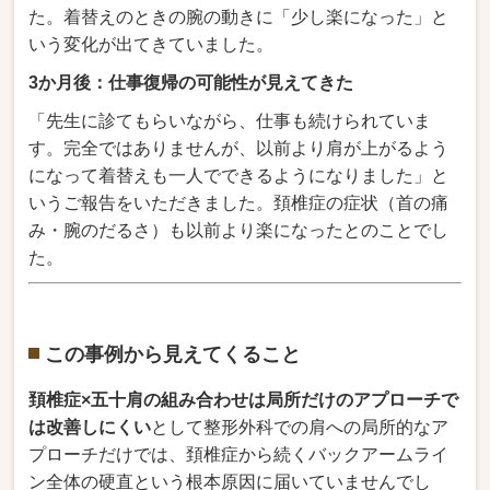
た。着替
えのときの腕の動きに「少し
楽になった」と
いう
変化が出てきていました。
3か月後：仕事復帰の可能性が見えてきた
「先生に診てもらいな
がら、仕事も続けられていま
す。
完全ではありませんが、以前
より肩が上がるよう
に
なって着替えも一人ででき
るようになりました」と
いうご
報告をいただきました。頚椎症の症状
（首の痛
み・腕のだるさ）も以前よ
り楽になったとのことでし
た。
この事例から見えてくること
頚椎症×五十肩の組み合わせは局所だけのアプローチで
は改善しにくい
として整
形外科での肩への局所的な
ア
プローチだけでは、頚
椎症から続くバックアームライ
ン全体の硬直という根本原因に
届いていませんでし