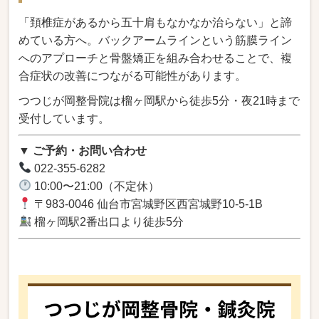
「頚椎症がある
から五十肩もなかなか治らな
い」と諦
めている方へ。バック
アームラインという筋膜
ライン
へのアプローチと骨盤矯
正を組み合わせることで
、複
合症状の改善につながる可
能性があります。
つつじ
が岡整骨院は榴ヶ岡駅から徒歩5
分・夜21時まで
受付しています。
▼ ご予約・お問い合わせ
022-355-6282
10:00〜21:00（不定休）
〒983-0046
仙台市宮城野区西宮城野10-5-1B
榴ヶ岡駅2番出口より徒歩5分