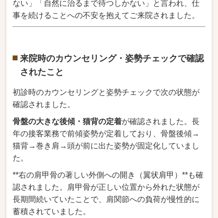
ない」「
自然に治るまで待
つしかない」と言
われ、仕
事を続け
ることへの不安
を抱えてご来院されました。
来院時のカウンセリング・姿勢チェックで確認
されたこと
初診時
のカウンセリングと
姿勢チェックで次の状態が
確認
されました。
骨盤の大きな後傾・猫背の定着
が確認されました
。長
年の接客業務で前傾姿勢が定着し
ており、骨盤後傾→
猫背→
巻き肩→頭が前に出た姿
勢が固定化してい
まし
た。
**
右の肩甲骨の著しい外側への開き（翼状肩甲）**も確
認されました
。肩甲骨が正しい
位置から外れた状態が
長期間続
いていたことで、肩関節
への負荷が慢性的に
蓄積されていました。