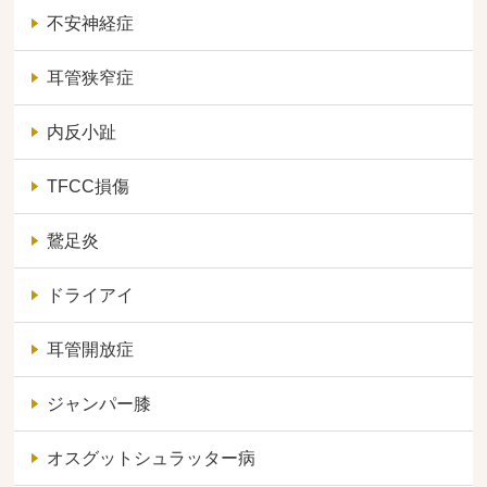
不安神経症
耳管狭窄症
内反小趾
TFCC損傷
鵞足炎
ドライアイ
耳管開放症
ジャンパー膝
オスグットシュラッター病