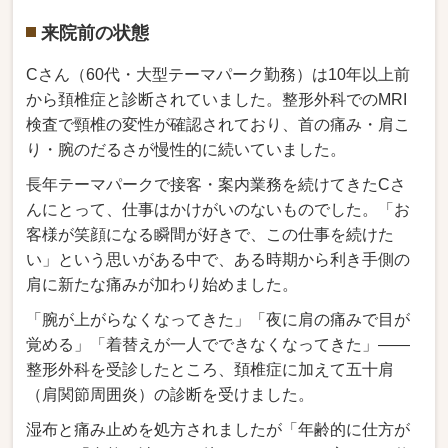
来院前の状態
Cさん（60代・大
型テーマパーク勤務）
は10年以上前
から頚椎症
と診断されていました。
整形外科でのMRI
検査で頸椎の変性が確認されており、首の痛
み・肩こ
り・腕のだるさが慢性的に続いて
いました。
長年テーマパ
ークで接客・案内業務を続けてきたCさ
んにとって、仕事はかけがいのない
ものでした。「お
客様が笑顔にな
る瞬間が好きで、この仕事を続けた
い」という思いがある中で、
ある時期から利き手側の
肩に
新たな痛みが加わり始め
ました。
「腕が上がら
なくなってきた」
「夜に肩の痛みで目が
覚め
る」「着替えが一人でで
きなくなってきた」――
整形外
科を受診したところ、頚
椎症に加えて五十肩
（肩関節周
囲炎）の診断を受けまし
た。
湿布と痛み
止めを処方されましたが「年齢的
に仕方が