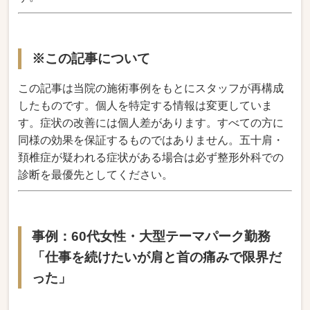
※この記事について
この記事は当院
の施術事例をも
とにスタッフが再構
成
したものです。個
人を特定する情報は
変更していま
す。症状
の改善には個人差があ
ります。すべての方に
同様の効果を保証する
ものではありません。
五十肩・
頚椎症が疑わ
れる症状がある場合は
必ず整形外科での
診断を
最優先としてください
。
事例：60代女性・大型テーマパーク勤務
「仕事を続けたいが肩と首の痛み
で限界だ
った」