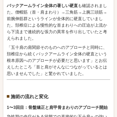
バックアームライン全体の著しい硬直
も確認されまし
た。僧帽筋（首・肩
まわり）→三角筋→上腕三頭筋
→
前腕伸筋群という
ラインが全体的に硬直
していまし
た。頚椎症による
慢性的な首まわりへ
の圧迫が上流か
ら下流
まで連続的な張力の異常を作
り出していたと考
えられまし
た。
「五十肩の
肩関節そのものへのアプ
ローチと同時に、
頚
椎症から続くバック
アームライン全体の硬直
という
根本原因へのアプ
ローチが必要だと思います」と
お伝
えしたところ「
首と肩がそんなにつながっている
とは
思いませんでし
た」と驚かれていました。
施術の流れと変化
1〜3回目：骨盤矯正と肩甲骨まわりのアプローチ開始
急性期の炎症があ
る状態での直接的な五十肩への強い