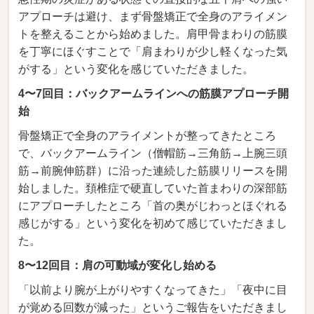
ア
プローチは避け、まず骨
盤矯正で全身のアライメン
ト
を整えることから始めま
した。肩甲骨まわりの筋
膜
を丁寧にほぐすことで
「肩まわりが少し軽
くなった気
がする」という
変化を感じていただ
きました。
4〜7回目：バックアームラインへの筋膜アプローチ開
始
骨盤矯正で
全身のアライメントが整って
きたところ
で、バックアー
ムライン（僧帽筋→三角
筋→上腕三頭
筋→前腕伸筋群）
に沿った連続した筋膜リリー
スを開
始しました。頚椎症で
硬直していた首まわりの深
部筋
にアプローチしたところ
「首の奥がじわっとほぐれ
る
感じがする」という変
化を初めて感じていただきま
し
た。
8〜12回目：肩の可動域が変化し始める
「以前より腕が上がり
やすくなってきた」「夜中に
目
が覚める回数が減った」と
いうご報告をいただきまし