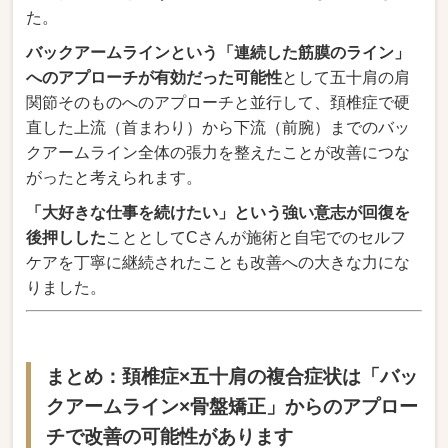
た。
バックアームラインという「連続した筋膜のライン」
へのアプローチが有効だった可能性
として五十肩の肩
関節
そのものへのアプローチと並行し
て、頚椎症で硬
直した上流（首
まわり）から下流（前腕）までの
バッ
クアームライン全体の張力
を整えたことが改善につ
な
がったと考えられます。
「大好きな仕事を続けたい」という強い意志が回復を
後押しした
こととしてCさ
んが施術と自宅でのセルフ
ケ
アを丁寧に継続されたことも改
善への大きな力にな
りました。
まとめ：頚椎症×五十肩の複合症状は「バッ
クアームライン×骨盤矯正」
からのアプロー
チで改善の可能
性があります