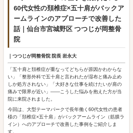
60代
女性の頚椎
症×五十肩
がバック
ア
ームライ
ンのアプ
ローチで改
善した
話｜
仙台市宮城
野区
つつじが岡整骨
院
｜つつじが岡整骨院 院長 岩永大
「五十肩
と頚椎症が
重なってど
ちらが原因
かわからな
い
」「整形外科
で五十肩と言
われたが湿布と
痛み止め
しか
処方されない
」「大好きな仕事
を続けたいが肩
の
痛みで限界が
近い」――こう
した悩みを抱
えた方が当
院に
来院されました
。
今回は、
大型テーマパー
クで長年働く6
0代女性の患者
様の「頚椎症×五
十肩」がバック
アームライン（
筋膜ラ
イン）への
アプローチで改
善した事例をご紹
介しま
す。