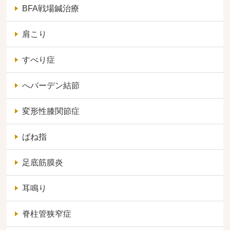
BFA戦場鍼治療
肩こり
すべり症
へバーデン結節
変形性膝関節症
ばね指
足底筋膜炎
耳鳴り
脊柱管狭窄症