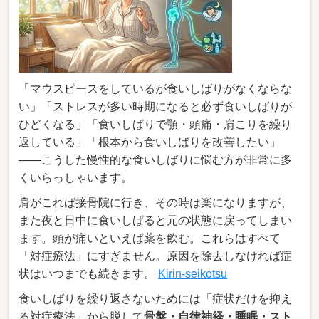
「マウスピースをしているが食いしばりがなくならな
い」「ストレスが多い時期になると必ず食いしばりが
ひどくなる」「食いしばりで顎・頭痛・肩こりを繰り
返している」「根本から食いしばりを改善したい」
――こうした慢性的な食いしばりに悩む方が非常に多
くいらっしゃいます。
肩がこれば接骨院に行き、その時は楽になりますが、
また夜と日中に食いしばると元の状態に戻ってしまい
ます。頭が痛いといえば薬を飲む。これらはすべて
「対症療法」にすぎません。原因を除去しなければ症
状はいつまでも続きます。
Kirin-seikotsu
食いしばりを繰り返さないためには「症状だけを抑え
る対症療法」から脱して
骨盤・自律神経・睡眠・スト