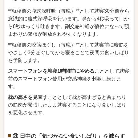
**就寝前の腹式深呼吸（毎晩）**として就寝30分前から
意識的に腹式深呼吸を行います。鼻から4秒吸って口か
ら8秒ゆっくり吐きます。副交感神経が優位になって顎
まわりの緊張が解放されやすくなります。
**就寝前の咬筋ほぐし（毎晩）**として就寝前に咬筋を
やさしく3分ほぐしてから寝ることで夜間の食いしばり
を予防します。
スマートフォンを就寝1時間前にやめる
こととして就寝
前のスマートフォン使用が交感神経を刺激し続けま
す。
枕の高さを見直す
こととして枕が高すぎると首まわり
の筋肉が緊張したまま就寝することになり食いしばり
を悪化させます。
③ 日中の「気づかない食いしばり」を減らす