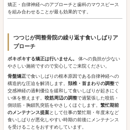
矯正・自律神経へのアプローチと歯科のマウスピース
を組み合わせることが最も効果的です。
つつじが岡整骨院の繰り返す食いしばりア
プローチ
ボキボキする矯正は行いません。
体への負担が少ない
やさしい施術ですので安心してご来院ください。
骨盤矯正
で食いしばりの根本原因である自律神経への
構造的な圧迫を解消します。
頚椎・首まわりの調整
で
交感神経の過剰優位を緩和して食いしばりが起きにく
い体を整えます。
咬筋周辺の調整
で過緊張した咬筋・
側頭筋・胸鎖乳突筋をやさしくほぐします。
繁忙期前
のメンテナンス提案
として仕事の繁忙期・年度末など
食いしばりが悪化しやすい時期の前後にメンテナンス
を受けることをおすすめしています。