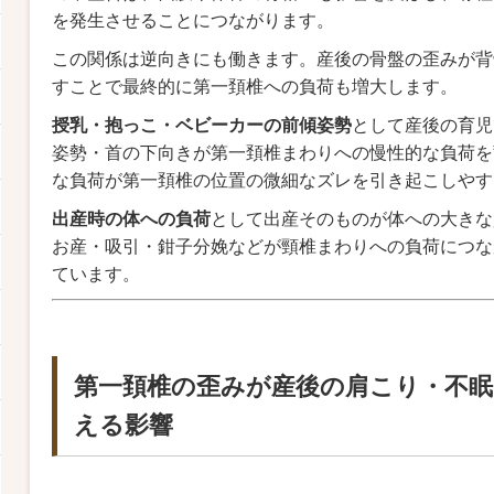
を発生させることにつながります。
この関係は逆向きにも働きます。産後の骨盤の歪みが背
すことで最終的に第一頚椎への負荷も増大します。
授乳・抱っこ・ベビーカーの前傾姿勢
として産後の育児
姿勢・首の下向きが第一頚椎まわりへの慢性的な負荷を
な負荷が第一頚椎の位置の微細なズレを引き起こしやす
出産時の体への負荷
として出産そのものが体への大きな
お産・吸引・鉗子分娩などが頸椎まわりへの負荷につな
ています。
第一頚椎の歪みが産後の肩こり・不
える影響