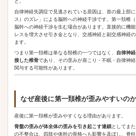
ど。
自律神経失調症で見逃されている原因は、首の最上部に
ス）のズレ」による脳幹への神経干渉です。第一頚椎（
脳幹への神経干渉を生む場合があります。直接的に機能
レスを増大させ引き金となり、交感神経と副交感神経の
ます。
つまり第一頚椎は単なる頸椎の一つではなく、
自律神経
接した椎骨
であり、その歪みが肩こり・不眠・自律神経
関与する可能性があります。
なぜ産後に第一頚椎が歪みやすいの
産後に第一頚椎が歪みやすくなる理由があります。
骨盤の歪みが体全体の歪みを引き起こす連鎖
としてまた
の不整合は、四肢や体幹の骨格へも影響を及ぼし、脊柱