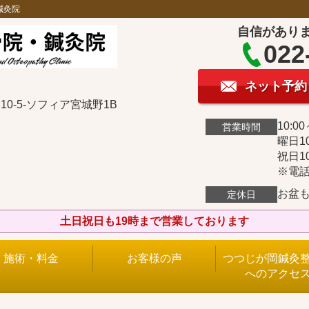
鍼灸院
自信があり
022
ネット予約
0-5-ソフィア宮城野1B
10:00
営業時間
曜日10
祝日10
※電話
お盆
定休日
土日祝日も19時まで営業しております
施術・料金
お客様の声
つつじが岡鍼灸
へのアクセ