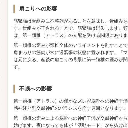
肩こりへの影響
筋緊張は骨組みに不整列があることを意味し、骨組みを
す。骨組みが正されることで、筋緊張は消失します。頚
は、第一頚椎（アトラス）の支配を受ける関係にありま
第一頚椎の歪みが頸椎全体のアライメントを乱すことで
肩まわりの筋肉が常に過緊張の状態に置かれます。「マ
は元に戻る」産後の肩こりの背景に第一頚椎の歪みが関
す。
不眠への影響
第一頚椎（アトラス）の僅かなズレが脳幹への神経干渉
感神経と副交感神経のバランスを崩す原因となります。
第一頚椎の歪みによる脳幹への神経干渉が交感神経から
妨げます。夜になっても体が「活動モード」から抜け出