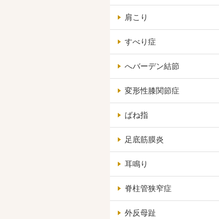
肩こり
すべり症
へバーデン結節
変形性膝関節症
ばね指
足底筋膜炎
耳鳴り
脊柱管狭窄症
外反母趾