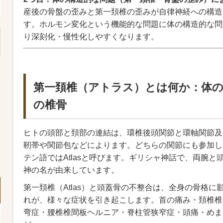
産後の骨盤の歪みと第一頚椎の歪みが自律神経への構造
す。ホルモン変化という機能的な問題に体の構造的な問
り深刻化・慢性化しやすくなります。
第一頚椎（アトラス）とは何か：体の
の椎骨
ヒトの頭部と頚部の連結は、環椎後頭関節と環軸関節及
靭帯や関節包などによります。どちらの関節にも参加し
テン語ではAtlasと呼びます。ギリシャ神話で、両腕
神の名が由来しています。
第一頚椎（Atlas）と頭蓋骨の不整合は、全身の骨格
れが、様々な症状を引き起こします。首の痛み・頚椎椎
弯症・腰椎椎間板ヘルニア・脊柱管狭窄症・頭痛・めま