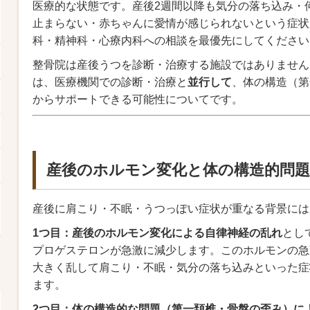
医療的な状態です。産後2週間以降も気分の落ち込み・
止まらない・赤ちゃんに愛情が感じられないという症状
科・精神科・心療内科への相談を最優先にしてください
整骨院は産後うつを診断・治療する施設ではありません
は、医療機関での診断・治療と
並行して
、体の構造（第
からサポートできる可能性についてです。
産後のホルモン変化と体の構造的問
産後に肩こり・不眠・うつっぽい症状が重なる背景には
1つ目：産後のホルモン変化による自律神経の乱れ
とし
プロゲステロンが急激に減少します。このホルモンの急
大きく乱して肩こり・不眠・気分の落ち込みといった症
ます。
2つ目：体の構造的な問題（第一頚椎・骨盤の歪み）に