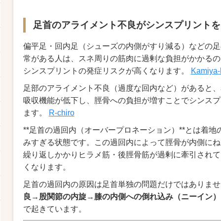
足首のアライメント不良がシンスプリントを
偏平足・回内足（シューズの内側がすり減る）などの足
常がある人は、スネ周りの筋肉に過剰な負担がかかるの
シンスプリントの発症リスクが高くなります。
Kamiya-
足部のアライメント不良（過度な回内など）があると、
吸収機能が低下し、脛骨への負担が増すことでシンスプ
ます。
R-chiro
**足首の過回内（オーバープロネーション）**とは着
みすぎる状態です。この過回内によって脛骨が内側にね
繰り返しかかりヒラメ筋・後脛骨筋が過剰に牽引されて
くなります。
足首の過回内の原因は足首単独の問題だけではありませ
良→股関節の内旋→膝の内側への倒れ込み（ニーイン）
で起きています。