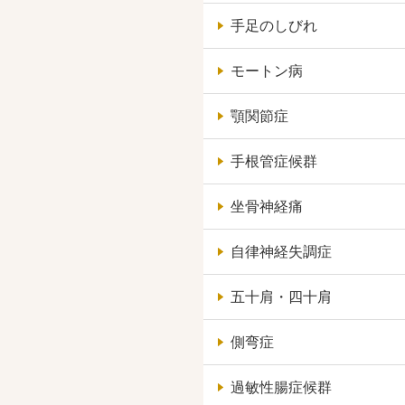
手足のしびれ
モートン病
顎関節症
手根管症候群
坐骨神経痛
自律神経失調症
五十肩・四十肩
側弯症
過敏性腸症候群