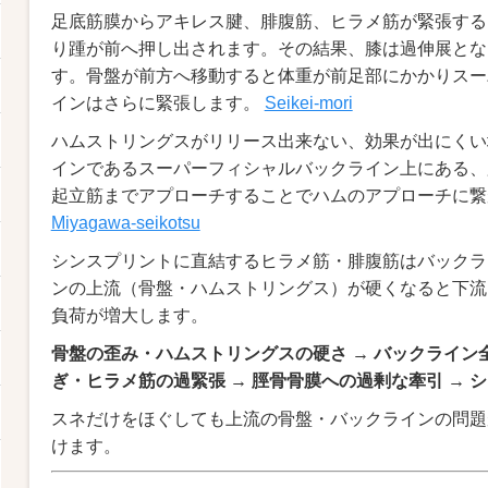
足底筋膜からアキレス腱、腓腹筋、ヒラメ筋が緊張する
り踵が前へ押し出されます。その結果、膝は過伸展とな
す。骨盤が前方へ移動すると体重が前足部にかかりスー
インはさらに緊張します。
Seikei-mori
ハムストリングスがリリース出来ない、効果が出にくい
インであるスーパーフィシャルバックライン上にある、
起立筋までアプローチすることでハムのアプローチに繋
Miyagawa-seikotsu
シンスプリントに直結するヒラメ筋・腓腹筋はバックラ
ンの上流（骨盤・ハムストリングス）が硬くなると下流
負荷が増大します。
骨盤の歪み・ハムストリングスの硬さ → バックライン全
ぎ・ヒラメ筋の過緊張 → 脛骨骨膜への過剰な牽引 → 
スネだけをほぐしても上流の骨盤・バックラインの問題
けます。