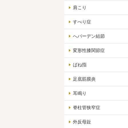
肩こり
すべり症
へバーデン結節
変形性膝関節症
ばね指
足底筋膜炎
耳鳴り
脊柱管狭窄症
外反母趾