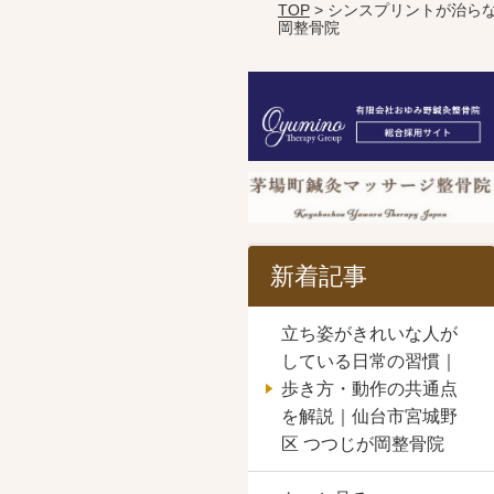
TOP
> シンスプリントが治ら
岡整骨院
新着記事
立ち姿がきれいな人が
している日常の習慣｜
歩き方・動作の共通点
を解説｜仙台市宮城野
区 つつじが岡整骨院