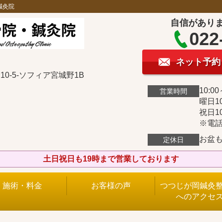
鍼灸院
自信があり
022
ネット予約
0-5-ソフィア宮城野1B
10:00
営業時間
曜日10
祝日10
※電話
お盆
定休日
土日祝日も19時まで営業しております
施術・料金
お客様の声
つつじが岡鍼灸
へのアクセ