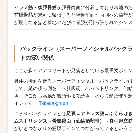
ヒラメ筋・後脛骨筋
が脛骨内側に付着しており着地のた
前脛骨筋
が過剰に緊張すると脛骨前面〜内側への負荷が
が硬くなるほど着地のたびに骨膜が引っ張られてシンス
バックライン（スーパーフィシャルバックラ
トの深い関係
ここが多くのアスリートが見落としている最重要ポイン
身体の後面を走るスーパーフィシャル・バックラインは
って、足の後ろ側を上へ腓腹筋、ハムストリング、仙結
き、そこから筋膜が後頭部まで続き、さらに頭頂部を超
インです。
Takeda-group
つまりバックラインとは
足裏→アキレス腱→ふくらはぎ
ムストリングス→骨盤後面（仙結節靭帯）→脊柱起立筋
がひとつながりの筋膜ラインでつながっているというこ