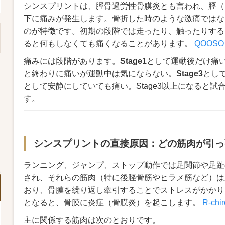
シンスプリントは、脛骨過労性骨膜炎とも言われ、脛（
下に痛みが発生します。骨折した時のような激痛ではな
のが特徴です。初期の段階では走ったり、触ったりする
ると何もしなくても痛くなることがあります。
QOOSO 
痛みには段階があります。
Stage1
として運動後だけ痛
と終わりに痛いが運動中は気にならない。
Stage3
とし
として安静にしていても痛い。Stage3以上になると
す。
シンスプリントの直接原因：どの筋肉が引っ
ランニング、ジャンプ、ストップ動作では足関節や足趾
され、それらの筋肉（特に後脛骨筋やヒラメ筋など）は
おり、骨膜を繰り返し牽引することでストレスがかかり
となると、骨膜に炎症（骨膜炎）を起こします。
R-chir
主に関係する筋肉は次のとおりです。