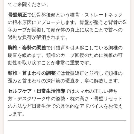
てご来院ください。
骨盤矯正
では骨盤後傾という猫背・ストレートネック
の根本原因にアプローチします。骨盤が整うと背骨のS
字カーブが回復して頭が体の真上に戻ることで首への
過剰な負荷が解消されます。
胸椎・姿勢の調整
では猫背を引き起こしている胸椎の
硬直を緩めます。頚椎のカーブ回復のために胸椎の可
動性を取り戻すことが非常に重要です。
頚椎・首まわりの調整
では骨盤矯正と並行して頚椎の
歪みと首まわりの深部筋の硬直を丁寧に解放します。
セルフケア・日常生活指導
ではスマホの正しい持ち
方・デスクワーク中の姿勢・枕の高さ・骨盤リセット
の方法など日常生活での具体的なアドバイスをお伝え
します。