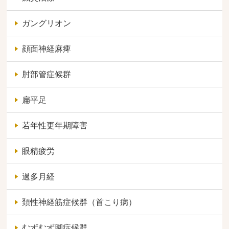
ガングリオン
顔面神経麻痺
肘部管症候群
扁平足
若年性更年期障害
眼精疲労
過多月経
頚性神経筋症候群（首こり病）
むずむず脚症候群