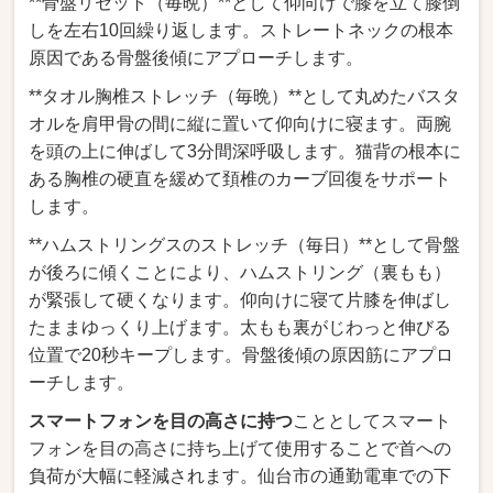
**骨盤リセット（毎晩）**として仰向けで膝を立て膝倒
しを左右10回繰り返します。ストレートネックの根本
原因である骨盤後傾にアプローチします。
**タオル胸椎ストレッチ（毎晩）**として丸めたバスタ
オルを肩甲骨の間に縦に置いて仰向けに寝ます。両腕
を頭の上に伸ばして3分間深呼吸します。猫背の根本に
ある胸椎の硬直を緩めて頚椎のカーブ回復をサポート
します。
**ハムストリングスのストレッチ（毎日）**として骨盤
が後ろに傾くことにより、ハムストリング（裏もも）
が緊張して硬くなります。仰向けに寝て片膝を伸ばし
たままゆっくり上げます。太もも裏がじわっと伸びる
位置で20秒キープします。骨盤後傾の原因筋にアプロ
ーチします。
スマートフォンを目の高さに持つ
こととしてスマート
フォンを目の高さに持ち上げて使用することで首への
負荷が大幅に軽減されます。仙台市の通勤電車での下