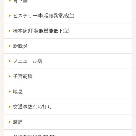
胃下垂
ヒステリー球(咽頭異常感症)
橋本病(甲状腺機能低下症)
膀胱炎
メニエール病
子宮筋腫
喘息
交通事故むち打ち
膝痛