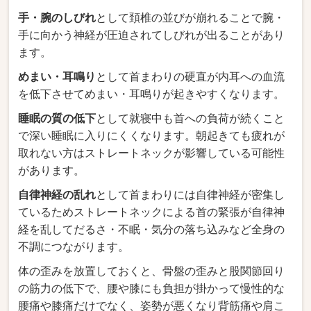
手・腕のしびれ
として頚椎の並びが崩れることで腕・
手に向かう神経が圧迫されてしびれが出ることがあり
ます。
めまい・耳鳴り
として首まわりの硬直が内耳への血流
を低下させてめまい・耳鳴りが起きやすくなります。
睡眠の質の低下
として就寝中も首への負荷が続くこと
で深い睡眠に入りにくくなります。朝起きても疲れが
取れない方はストレートネックが影響している可能性
があります。
自律神経の乱れ
として首まわりには自律神経が密集し
ているためストレートネックによる首の緊張が自律神
経を乱してだるさ・不眠・気分の落ち込みなど全身の
不調につながります。
体の歪みを放置しておくと、骨盤の歪みと股関節回り
の筋力の低下で、腰や膝にも負担が掛かって慢性的な
腰痛や膝痛だけでなく、姿勢が悪くなり背筋痛や肩こ