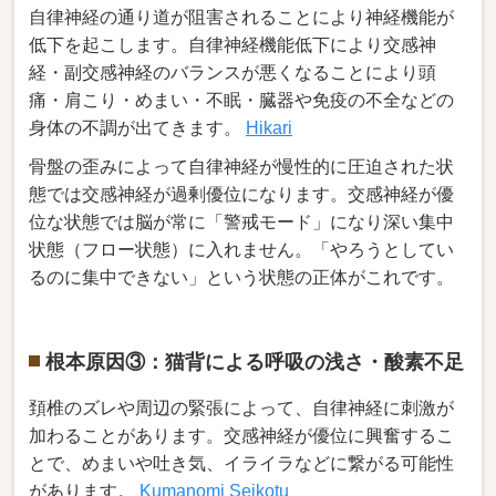
自律神経の通り道が阻害されることにより神経機能が
低下を起こします。自律神経機能低下により交感神
経・副交感神経のバランスが悪くなることにより頭
痛・肩こり・めまい・不眠・臓器や免疫の不全などの
身体の不調が出てきます。
Hikari
骨盤の歪みによって自律神経が慢性的に圧迫された状
態では交感神経が過剰優位になります。交感神経が優
位な状態では脳が常に「警戒モード」になり深い集中
状態（フロー状態）に入れません。「やろうとしてい
るのに集中できない」という状態の正体がこれです。
根本原因③：猫背による呼吸の浅さ・酸素不足
頚椎のズレや周辺の緊張によって、自律神経に刺激が
加わることがあります。交感神経が優位に興奮するこ
とで、めまいや吐き気、イライラなどに繋がる可能性
があります。
Kumanomi Seikotu