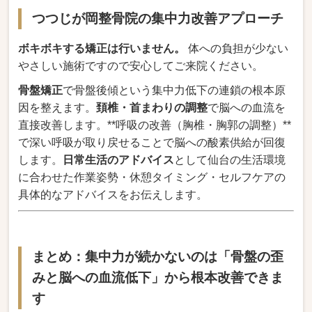
つつじが岡整骨院の集中力改善アプローチ
ボキボキする矯正は行いません。
体への負担が少ない
やさしい施術ですので安心してご来院ください。
骨盤矯正
で骨盤後傾という集中力低下の連鎖の根本原
因を整えます。
頚椎・首まわりの調整
で脳への血流を
直接改善します。**呼吸の改善（胸椎・胸郭の調整）**
で深い呼吸が取り戻せることで脳への酸素供給が回復
します。
日常生活のアドバイス
として仙台の生活環境
に合わせた作業姿勢・休憩タイミング・セルフケアの
具体的なアドバイスをお伝えします。
まとめ：集中力が続かないのは「骨盤の歪
みと脳への血流低下」から根本改善できま
す