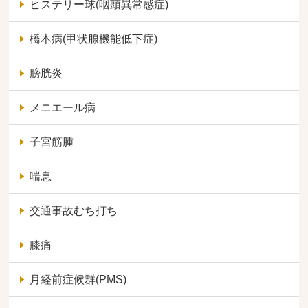
ヒステリー球(咽頭異常感症)
橋本病(甲状腺機能低下症)
膀胱炎
メニエール病
子宮筋腫
喘息
交通事故むち打ち
膝痛
月経前症候群(PMS)