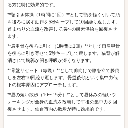
る方に特に効果的です。
**顎引き体操（1時間に1回）**として顎を軽く引いて頭
を後ろに戻す動作を5秒キープして10回繰り返します。
首まわりの血流を改善して脳への酸素供給を回復させ
ます。
**肩甲骨を後ろに引く（1時間に1回）**として両肩甲骨
を後ろに引き寄せて5秒キープして戻します。猫背が解
消されて胸郭が開き呼吸が深くなります。
**骨盤リセット（毎晩）**として仰向けで膝を立て膝倒
しを左右10回繰り返します。骨盤後傾という集中力低
下の根本原因にアプローチします。
**昼の短い散歩（10〜15分）**として昼休みの軽いウ
ォーキングが全身の血流を改善して午後の集中力を回
復させます。仙台市内の散歩が特に効果的です。