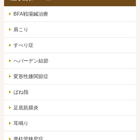
BFA戦場鍼治療
肩こり
すべり症
へバーデン結節
変形性膝関節症
ばね指
足底筋膜炎
耳鳴り
脊柱管狭窄症