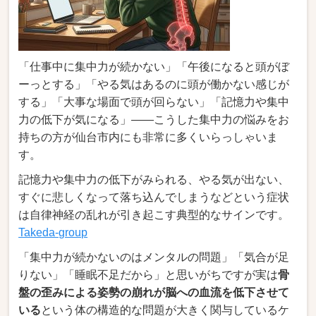
「仕事中に集中力が続かない」「午後になると頭がぼ
ーっとする」「やる気はあるのに頭が働かない感じが
する」「大事な場面で頭が回らない」「記憶力や集中
力の低下が気になる」――こうした集中力の悩みをお
持ちの方が仙台市内にも非常に多くいらっしゃいま
す。
記憶力や集中力の低下がみられる、やる気が出ない、
すぐに悲しくなって落ち込んでしまうなどという症状
は自律神経の乱れが引き起こす典型的なサインです。
Takeda-group
「集中力が続かないのはメンタルの問題」「気合が足
りない」「睡眠不足だから」と思いがちですが実は
骨
盤の歪みによる姿勢の崩れが脳への血流を低下させて
いる
という体の構造的な問題が大きく関与しているケ