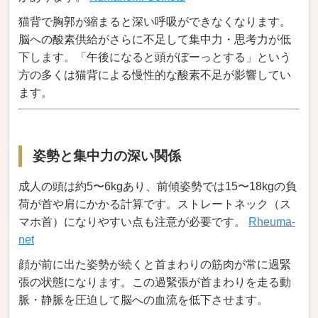
猫背で胸郭が縮まると深い呼吸ができなくなります。
脳への酸素供給がさらに不足して集中力・思考力が低
下します。「午後になると頭がぼーっとする」という
方の多くは猫背による慢性的な酸素不足が影響してい
ます。
姿勢と集中力の深い関係
成人の頭は約5〜6kgあり、前傾姿勢では15〜18kgの負
荷が首や肩にかかる計算です。ストレートネック（ス
マホ首）になりやすい点も注意が必要です。
Rheuma-
net
顔が前に出た姿勢が続くと首まわりの筋肉が常に過緊
張の状態になります。この過緊張が首まわりを走る動
脈・静脈を圧迫して脳への血流を低下させます。