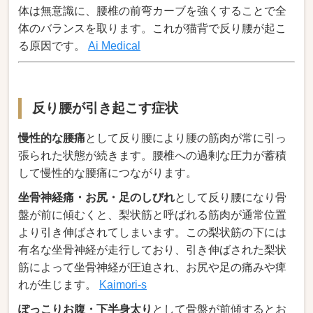
体は無意識に、腰椎の前弯カーブを強くすることで全
体のバランスを取ります。これが猫背で反り腰が起こ
る原因です。
Ai Medical
反り腰が引き起こす症状
慢性的な腰痛
として反り腰により腰の筋肉が常に引っ
張られた状態が続きます。腰椎への過剰な圧力が蓄積
して慢性的な腰痛につながります。
坐骨神経痛・お尻・足のしびれ
として反り腰になり骨
盤が前に傾むくと、梨状筋と呼ばれる筋肉が通常位置
より引き伸ばされてしまいます。この梨状筋の下には
有名な坐骨神経が走行しており、引き伸ばされた梨状
筋によって坐骨神経が圧迫され、お尻や足の痛みや痺
れが生じます。
Kaimori-s
ぽっこりお腹・下半身太り
として骨盤が前傾するとお