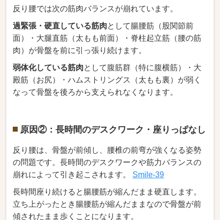
反り腰では次の筋肉バランスが崩れています。
過緊張・硬直している筋肉
として腸腰筋（股関節前
面）・大腿直筋（太もも前面）・脊柱起立筋（腰の筋
肉）が骨盤を前に引っ張り続けます。
弱体化している筋肉
として腹筋群（特に腹横筋）・大
殿筋（お尻）・ハムストリングス（太もも裏）が弱く
なって骨盤を後ろから支えられなくなります。
原因②：長時間のデスクワーク・座りっぱなし
反り腰は、骨盤が前傾し、腰椎の前弯が強くなる姿勢
の問題です。長時間のデスクワークや筋力バランスの
崩れによって引き起こされます。
Smile-39
長時間座り続けると腸腰筋が縮んだまま硬直します。
立ち上がったとき腸腰筋が縮んだままなので骨盤が前
傾されたまま歩くことになります。