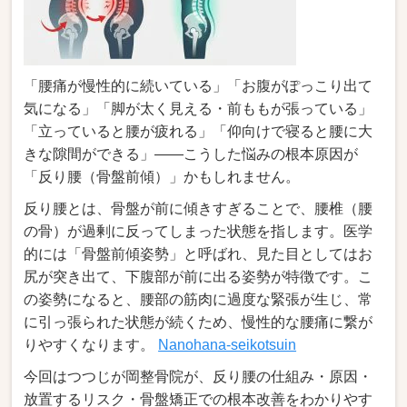
「腰痛が慢性的に続いている」「お腹がぽっこり出て
気になる」「脚が太く見える・前ももが張っている」
「立っていると腰が疲れる」「仰向けで寝ると腰に大
きな隙間ができる」――こうした悩みの根本原因が
「反り腰（骨盤前傾）」かもしれません。
反り腰とは、骨盤が前に傾きすぎることで、腰椎（腰
の骨）が過剰に反ってしまった状態を指します。医学
的には「骨盤前傾姿勢」と呼ばれ、見た目としてはお
尻が突き出て、下腹部が前に出る姿勢が特徴です。こ
の姿勢になると、腰部の筋肉に過度な緊張が生じ、常
に引っ張られた状態が続くため、慢性的な腰痛に繋が
りやすくなります。
Nanohana-seikotsuin
今回はつつじが岡整骨院が、反り腰の仕組み・原因・
放置するリスク・骨盤矯正での根本改善をわかりやす