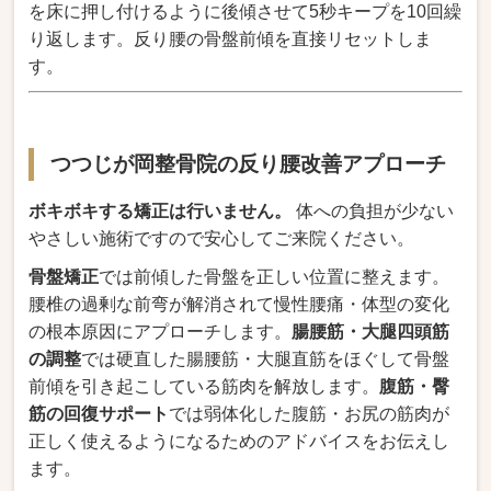
を床に押し付けるように後傾させて5秒キープを10回繰
り返します。反り腰の骨盤前傾を直接リセットしま
す。
つつじが岡整骨院の反り腰改善アプローチ
ボキボキする矯正は行いません。
体への負担が少ない
やさしい施術ですので安心してご来院ください。
骨盤矯正
では前傾した骨盤を正しい位置に整えます。
腰椎の過剰な前弯が解消されて慢性腰痛・体型の変化
の根本原因にアプローチします。
腸腰筋・大腿四頭筋
の調整
では硬直した腸腰筋・大腿直筋をほぐして骨盤
前傾を引き起こしている筋肉を解放します。
腹筋・臀
筋の回復サポート
では弱体化した腹筋・お尻の筋肉が
正しく使えるようになるためのアドバイスをお伝えし
ます。