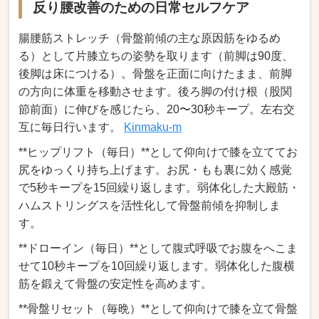
反り腰改善のための日常セルフケア
腸腰筋ストレッチ（骨盤前傾の主な原因筋をゆるめ
る）として片膝立ちの姿勢を取ります（前脚は90度、
後脚は床につける）。骨盤を正面に向けたまま、前脚
の方向に体重を移動させます。後ろ脚の付け根（股関
節前面）に伸びを感じたら、20〜30秒キープ。左右交
互に毎日行います。
Kinmaku-m
**ヒップリフト（毎日）**として仰向けで膝を立ててお
尻をゆっくり持ち上げます。お尻・もも裏に効く感覚
で5秒キープを15回繰り返します。弱体化した大殿筋・
ハムストリングスを活性化して骨盤前傾を抑制しま
す。
**ドローイン（毎日）**として腹式呼吸でお腹をへこま
せて10秒キープを10回繰り返します。弱体化した腹横
筋を鍛えて骨盤の安定性を高めます。
**骨盤リセット（毎晩）**として仰向けで膝を立て骨盤