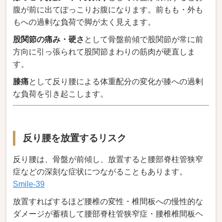
腹が前に出てぽっこりお腹になります。前もも・外も
もへの過剰な負荷で脚が太く見えます。
股関節の痛み・硬さ
として骨盤前傾で股関節が常に前
方向に引っ張られて股関節まわりの筋肉が硬直しま
す。
膝痛
として反り腰による体重配分の変化が膝への過剰
な負荷を引き起こします。
反り腰を放置するリスク
反り腰は、骨盤が前傾し、放置すると腰部脊柱管狭窄
症などの深刻な症状につながることもあります。
Smile-39
放置すればするほど腰椎の変性・椎間板への慢性的な
ダメージが蓄積して腰部脊柱管狭窄症・腰椎椎間板ヘ