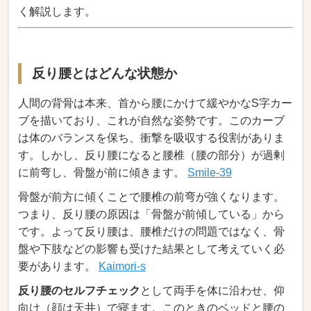
く解説します。
反り腰とはどんな状態か
人間の背骨は本来、首から腰にかけて緩やかなS字カー
ブを描いており、これが自然な姿勢です。このカーブ
は体のバランスを保ち、衝撃を吸収する役割がありま
す。しかし、反り腰になると腰椎（腰の部分）が過剰
に前弯し、骨盤が前に傾きます。
Smile-39
骨盤が前方に傾くことで腰椎の前弯が強くなります。
つまり、反り腰の原因は「骨盤が前傾している」から
です。よって反り腰は、腰椎だけの問題ではなく、骨
盤や下肢などの影響も受けた結果として考えていく必
要があります。
Kaimori-s
反り腰のセルフチェック
として両手を体に沿わせ、仰
向け（顔は天井）で寝ます。このときのベッドと腰の