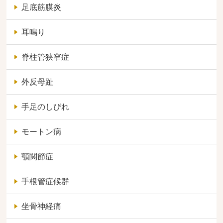
足底筋膜炎
耳鳴り
脊柱管狭窄症
外反母趾
手足のしびれ
モートン病
顎関節症
手根管症候群
坐骨神経痛